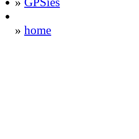
»
GPSies
»
home